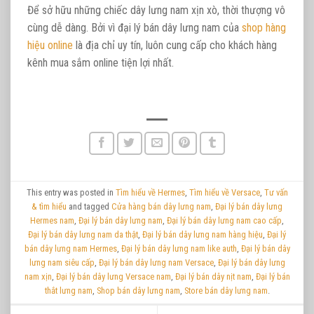
Để sở hữu những chiếc dây lưng nam xịn xò, thời thượng vô
cùng dễ dàng. Bởi vì đại lý bán dây lưng nam của
shop hàng
hiệu online
là địa chỉ uy tín, luôn cung cấp cho khách hàng
kênh mua sắm online tiện lợi nhất.
This entry was posted in
Tìm hiểu về Hermes
,
Tìm hiểu về Versace
,
Tư vấn
& tìm hiểu
and tagged
Cửa hàng bán dây lưng nam
,
Đại lý bán dây lưng
Hermes nam
,
Đại lý bán dây lưng nam
,
Đại lý bán dây lưng nam cao cấp
,
Đại lý bán dây lưng nam da thật
,
Đại lý bán dây lưng nam hàng hiệu
,
Đại lý
bán dây lưng nam Hermes
,
Đại lý bán dây lưng nam like auth
,
Đại lý bán dây
lưng nam siêu cấp
,
Đại lý bán dây lưng nam Versace
,
Đại lý bán dây lưng
nam xịn
,
Đại lý bán dây lưng Versace nam
,
Đại lý bán dây nịt nam
,
Đại lý bán
thắt lưng nam
,
Shop bán dây lưng nam
,
Store bán dây lưng nam
.