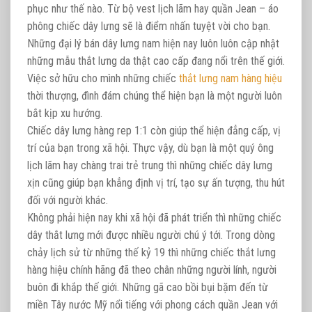
phục như thế nào. Từ bộ vest lịch lãm hay quần Jean – áo
phông chiếc dây lưng sẽ là điểm nhấn tuyệt vời cho bạn.
Những đại lý bán dây lưng nam hiện nay luôn luôn cập nhật
những mẫu thắt lưng da thật cao cấp đang nổi trên thế giới.
Việc sở hữu cho mình những chiếc
thắt lưng nam hàng hiệu
thời thượng, đình đám chúng thể hiện bạn là một người luôn
bắt kịp xu hướng.
Chiếc dây lưng hàng rep 1:1 còn giúp thể hiện đẳng cấp, vị
trí của bạn trong xã hội. Thực vậy, dù bạn là một quý ông
lịch lãm hay chàng trai trẻ trung thì những chiếc dây lưng
xịn cũng giúp bạn khẳng định vị trí, tạo sự ấn tượng, thu hút
đối với người khác.
Không phải hiện nay khi xã hội đã phát triển thì những chiếc
dây thắt lưng mới được nhiều người chú ý tới. Trong dòng
chảy lịch sử từ những thế kỷ 19 thì những chiếc thắt lưng
hàng hiệu chính hãng đã theo chân những người lính, người
buôn đi khắp thế giới. Những gã cao bồi bụi bặm đến từ
miền Tây nước Mỹ nổi tiếng với phong cách quần Jean với