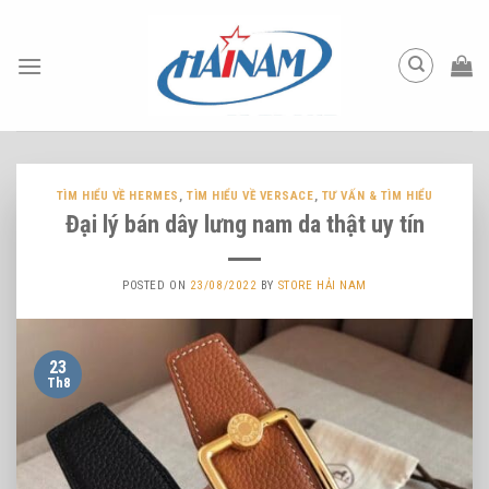
Skip
to
content
TÌM HIỂU VỀ HERMES
,
TÌM HIỂU VỀ VERSACE
,
TƯ VẤN & TÌM HIỂU
Đại lý bán dây lưng nam da thật uy tín
POSTED ON
23/08/2022
BY
STORE HẢI NAM
23
Th8