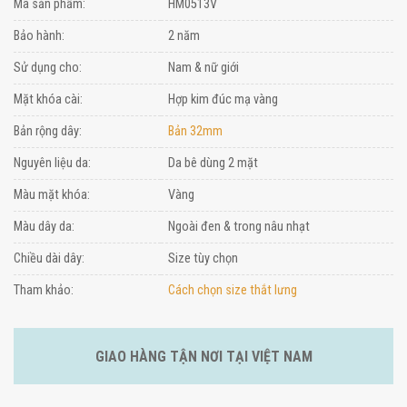
Mã sản phẩm:
HM0513V
Bảo hành:
2 năm
Sử dụng cho:
Nam & nữ giới
Mặt khóa cài:
Hợp kim đúc mạ vàng
Bản rộng dây:
Bản 32mm
Nguyên liệu da:
Da bê dùng 2 mặt
Màu mặt khóa:
Vàng
Màu dây da:
Ngoài đen & trong nâu nhạt
Chiều dài dây:
Size tùy chọn
Tham khảo:
Cách chọn size thắt lưng
GIAO HÀNG TẬN NƠI TẠI VIỆT NAM