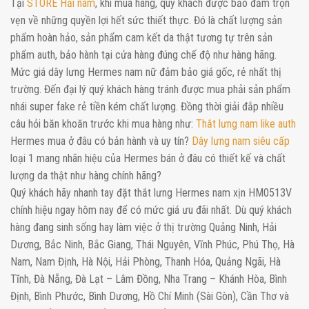
Tại
STORE Hải nam
, khi mua hàng, quý khách được bảo đảm trọn
vẹn về những quyền lợi hết sức thiết thực. Đó là chất lượng sản
phẩm hoàn hảo, sản phẩm cam kết da thật tương tự trên sản
phẩm auth, bảo hành tại cửa hàng đúng chế độ như hàng hãng.
Mức giá dây lưng Hermes nam nữ đảm bảo giá gốc, rẻ nhất thị
trường. Đến đại lý quý khách hàng tránh được mua phải sản phẩm
nhái super fake rẻ tiền kém chất lượng. Đồng thời giải đắp nhiều
câu hỏi băn khoăn trước khi mua hàng như:
Thắt lưng nam like auth
Hermes mua ở đâu có bản hành và uy tín?
Dây lưng nam siêu cấp
loại 1 mang nhãn hiệu của Hermes bán ở đâu có thiết kế và chất
lượng da thật như hàng chính hãng?
Quý khách hãy nhanh tay đặt thắt lưng Hermes nam xịn HM0513V
chính hiệu ngay hôm nay để có mức giá ưu đãi nhất. Dù quý khách
hàng đang sinh sống hay làm việc ở thị trường Quảng Ninh, Hải
Dương, Bắc Ninh, Bắc Giang, Thái Nguyên, Vĩnh Phúc, Phú Thọ, Hà
Nam, Nam Định, Hà Nội, Hải Phòng, Thanh Hóa, Quảng Ngãi, Hà
Tĩnh, Đà Nẵng, Đà Lạt – Lâm Đồng, Nha Trang – Khánh Hòa, Bình
Định, Bình Phước, Bình Dương, Hồ Chí Minh (Sài Gòn), Cần Thơ và