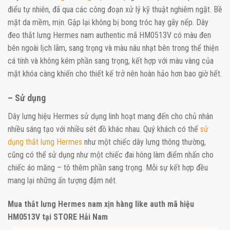
điểu tự nhiên, đã qua các công đoạn xử lý kỹ thuật nghiêm ngặt. Bề
mặt da mềm, mịn. Gập lại không bị bong tróc hay gãy nếp. Dây
đeo thắt lưng Hermes nam authentic mã HM0513V có màu đen
bên ngoài lịch lãm, sang trọng và màu nâu nhạt bên trong thể thiện
cá tính và không kém phần sang trọng, kết hợp với màu vàng của
mặt khóa càng khiến cho thiết kế trở nên hoàn hảo hơn bao giờ hết.
– Sử dụng
Dây lưng hiệu Hermes sử dụng linh hoạt mang đến cho chủ nhân
nhiều sáng tạo với nhiều sét đồ khác nhau. Quý khách có thể
sử
dụng thắt lưng Hermes
như một chiếc dây lưng thông thường,
cũng có thể sử dụng như một chiếc đai hông làm điểm nhấn cho
chiếc áo măng – tô thêm phần sang trọng. Mỗi sự kết hợp đều
mang lại những ấn tượng đậm nét.
Mua thắt lưng Hermes nam xịn hàng like auth mã hiệu
HM0513V tại STORE Hải Nam