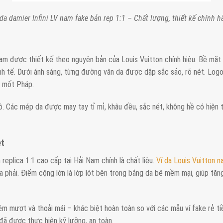
 da damier Infini LV nam fake bản rep 1:1 – Chất lượng, thiết kế chính h
am được thiết kế theo nguyên bản của Louis Vuitton chính hiệu. Bề mặt s
nh tế. Dưới ánh sáng, từng đường vân da được dập sắc sảo, rõ nét. Logo L
à mốt Pháp.
 Các mép da được may tay tỉ mỉ, khâu đều, sắc nét, không hề có hiện 
ệt
eplica 1:1 cao cấp tại Hải Nam chính là chất liệu.
Ví da Louis Vuitton 
phải. Điểm cộng lớn là lớp lót bên trong bằng da bê mềm mại, giúp tăng
m mượt và thoải mái – khác biệt hoàn toàn so với các mẫu ví fake rẻ tiề
 đã được thực hiện kỹ lưỡng, an toàn.