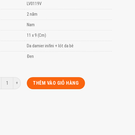
LV0119V
2 năm
Nam
11 x 9 (Cm)
Da damier inifini + lót da bê
Đen
 lượng
THÊM VÀO GIỎ HÀNG