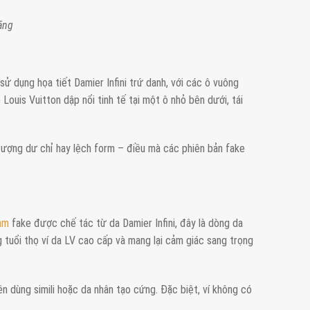
ãng
ử dụng họa tiết Damier Infini trứ danh, với các ô vuông
ouis Vuitton dập nổi tinh tế tại một ô nhỏ bên dưới, tái
tượng dư chỉ hay lệch form – điều mà các phiên bản fake
nam
fake được chế tác từ da Damier Infini, đây là dòng da
 tuổi thọ ví da LV cao cấp và mang lại cảm giác sang trọng
n dùng simili hoặc da nhân tạo cứng. Đặc biệt, ví không có