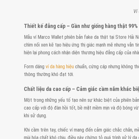
Ví
Thiết kế đẳng cấp – Gần như giống hàng thật 99%
Mẫu ví Marco Wallet phiên bản fake da thật tại Store Hải N
chìm nổi xen kẽ tạo hiệu ứng thị giác mạnh mẽ nhưng vẫn ti
hiện lại phong cách nhận diện thương hiệu đẳng cấp của nh
Form dáng
ví da hàng hiệu
chuẩn, cứng cáp nhưng không thô.
thông thường khó đạt tới.
Chất liệu da cao cấp – Cảm giác cầm nắm khác bi
Một trong những yếu tố tạo nên sự khác biệt của phiên bản r
cao cấp với độ đàn hồi tốt, bề mặt mềm mịn và độ bóng vừa 
khi sử dụng.
Khi cầm trên tay, chiếc ví mang đến cảm giác chắc chắn, mề
mùi hóa chất khó chịu, điều này chứng tỏ quá trình xử lý da