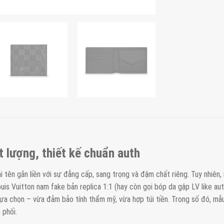
t lượng, thiết kế chuẩn auth
ái tên gắn liền với sự đẳng cấp, sang trọng và đậm chất riêng. Tuy nhiên,
ouis Vuitton nam fake bản replica 1:1 (hay còn gọi bóp da gập LV like a
ựa chọn – vừa đảm bảo tính thẩm mỹ, vừa hợp túi tiền. Trong số đó, mẫu
 phối.