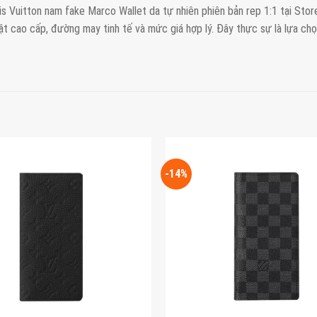
uis Vuitton nam fake Marco Wallet da tự nhiên phiên bản rep 1:1 tại Sto
ật cao cấp, đường may tinh tế và mức giá hợp lý. Đây thực sự là lựa chọ
-14%