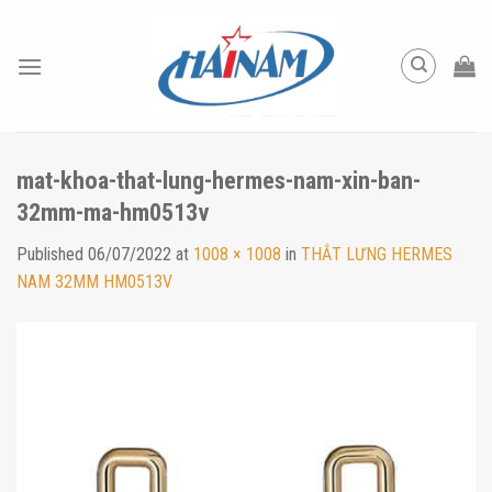
Skip
to
content
mat-khoa-that-lung-hermes-nam-xin-ban-
32mm-ma-hm0513v
Published
06/07/2022
at
1008 × 1008
in
THẮT LƯNG HERMES
NAM 32MM HM0513V