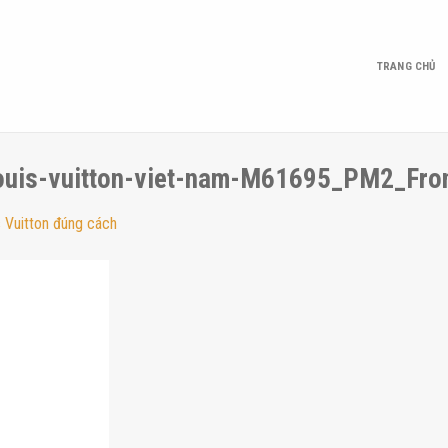
TRANG CHỦ
louis-vuitton-viet-nam-M61695_PM2_Fro
s Vuitton đúng cách