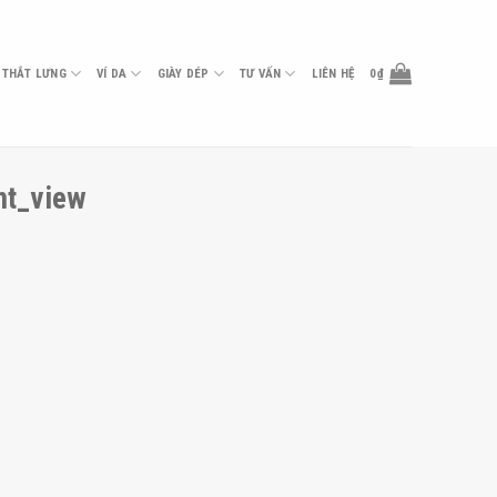
THẮT LƯNG
VÍ DA
GIÀY DÉP
TƯ VẤN
LIÊN HỆ
0
₫
nt_view