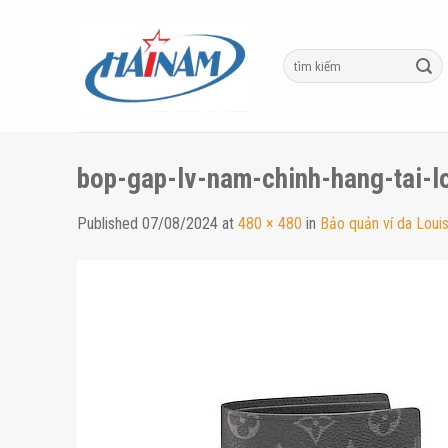
Skip
to
content
bop-gap-lv-nam-chinh-hang-tai-
Published
07/08/2024
at
480 × 480
in
Bảo quản ví da Loui