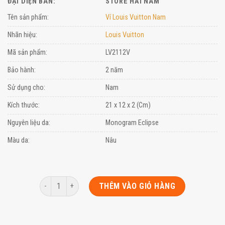
là:
tại
ĐẠI DIỆN BÁN:
STORE HẢI NAM
2.560.000₫.
là:
Tên sản phẩm:
Ví Louis Vuitton Nam
2.100.000₫
Nhãn hiệu:
Louis Vuitton
Mã sản phẩm:
LV2112V
Bảo hành:
2 năm
Sử dụng cho:
Nam
Kích thước:
21 x 12 x 2 (Cm)
Nguyên liệu da:
Monogram Eclipse
Màu da:
Nâu
Số lượng
THÊM VÀO GIỎ HÀNG