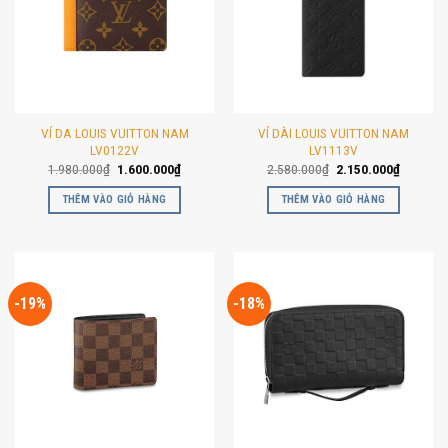
VÍ DA LOUIS VUITTON NAM
VÍ DÀI LOUIS VUITTON NAM
LV0122V
LV1113V
Giá
Giá
Giá
Giá
1.980.000
₫
1.600.000
₫
2.580.000
₫
2.150.000
₫
gốc
hiện
gốc
hiện
là:
tại
là:
tại
THÊM VÀO GIỎ HÀNG
THÊM VÀO GIỎ HÀNG
1.980.000₫.
là:
2.580.000₫.
là:
1.600.000₫.
2.150.00
-19%
-18%