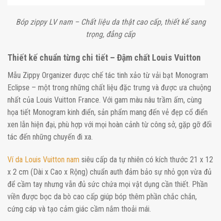
Bóp zippy LV nam – Chất liệu da thật cao cấp, thiết kế sang
trọng, đẳng cấp
Thiết kế chuẩn từng chi tiết – Đậm chất Louis Vuitton
Mẫu Zippy Organizer được chế tác tinh xảo từ vải bạt Monogram
Eclipse – một trong những chất liệu đặc trưng và được ưa chuộng
nhất của Louis Vuitton France. Với gam màu nâu trầm ấm, cùng
họa tiết Monogram kinh điển, sản phẩm mang đến vẻ đẹp cổ điển
xen lẫn hiện đại, phù hợp với mọi hoàn cảnh từ công sở, gặp gỡ đối
tác đến những chuyến đi xa.
Ví da Louis Vuitton nam
siêu cấp da tự nhiên có kích thước 21 x 12
x 2 cm (Dài x Cao x Rộng) chuẩn auth đảm bảo sự nhỏ gọn vừa đủ
để cầm tay nhưng vẫn đủ sức chứa mọi vật dụng cần thiết. Phần
viền được bọc da bò cao cấp giúp bóp thêm phần chắc chắn,
cứng cáp và tạo cảm giác cầm nắm thoải mái.