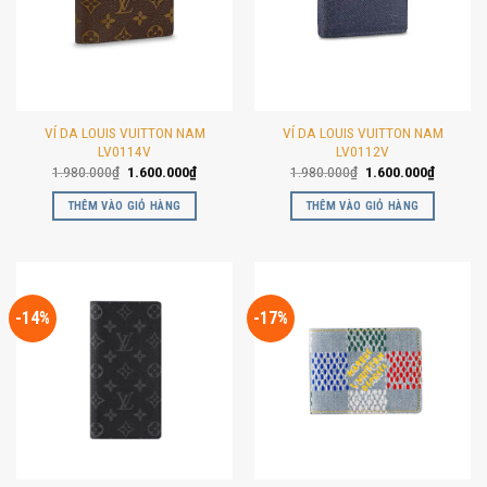
VÍ DA LOUIS VUITTON NAM
VÍ DA LOUIS VUITTON NAM
LV0114V
LV0112V
Giá
Giá
Giá
Giá
1.980.000
₫
1.600.000
₫
1.980.000
₫
1.600.000
₫
gốc
hiện
gốc
hiện
là:
tại
là:
tại
THÊM VÀO GIỎ HÀNG
THÊM VÀO GIỎ HÀNG
1.980.000₫.
là:
1.980.000₫.
là:
1.600.000₫.
1.600.00
-14%
-17%