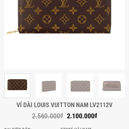
VÍ DÀI LOUIS VUITTON NAM LV2112V
Giá
Giá
2.560.000
₫
2.100.000
₫
gốc
hiện