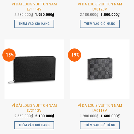
VÍ DÀI LOUIS VUITTON NAM
VÍ DA LOUIS VUITTON NAM
LV1114V
LV0120V
Giá
Giá
Giá
Giá
2.280.000
₫
1.950.000
₫
2.180.000
₫
1.800.000
₫
gốc
hiện
gốc
hiện
là:
tại
là:
tại
THÊM VÀO GIỎ HÀNG
THÊM VÀO GIỎ HÀNG
2.280.000₫.
là:
2.180.000₫.
là:
1.950.000₫.
1.800.00
-18%
-19%
VÍ DÀI LOUIS VUITTON NAM
VÍ DA LOUIS VUITTON NAM
LV2113V
LV0118V
Giá
Giá
Giá
Giá
2.560.000
₫
2.100.000
₫
1.980.000
₫
1.600.000
₫
gốc
hiện
gốc
hiện
là:
tại
là:
tại
THÊM VÀO GIỎ HÀNG
THÊM VÀO GIỎ HÀNG
2.560.000₫.
là:
1.980.000₫.
là:
2.100.000₫.
1.600.00