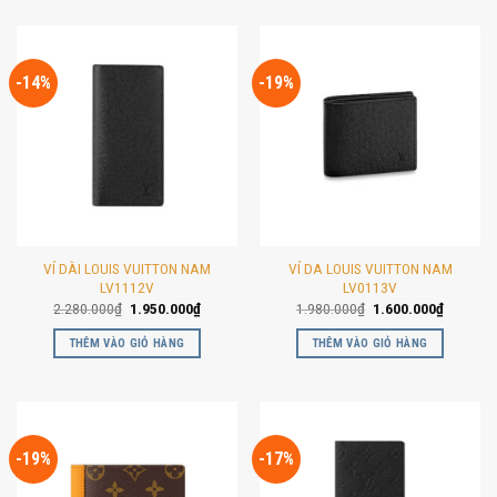
-14%
-19%
VÍ DÀI LOUIS VUITTON NAM
VÍ DA LOUIS VUITTON NAM
LV1112V
LV0113V
Giá
Giá
Giá
Giá
2.280.000
₫
1.950.000
₫
1.980.000
₫
1.600.000
₫
gốc
hiện
gốc
hiện
là:
tại
là:
tại
THÊM VÀO GIỎ HÀNG
THÊM VÀO GIỎ HÀNG
2.280.000₫.
là:
1.980.000₫.
là:
1.950.000₫.
1.600.00
-19%
-17%