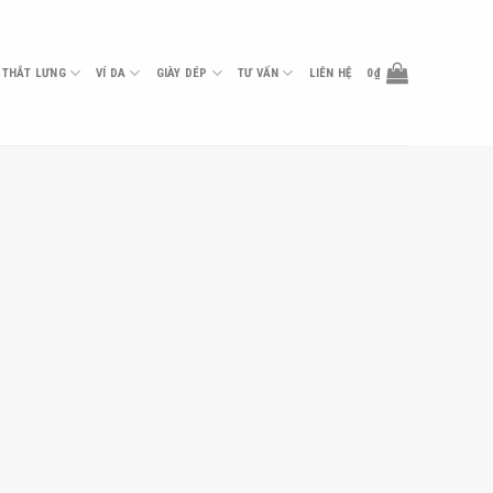
THẮT LƯNG
VÍ DA
GIÀY DÉP
TƯ VẤN
LIÊN HỆ
0
₫