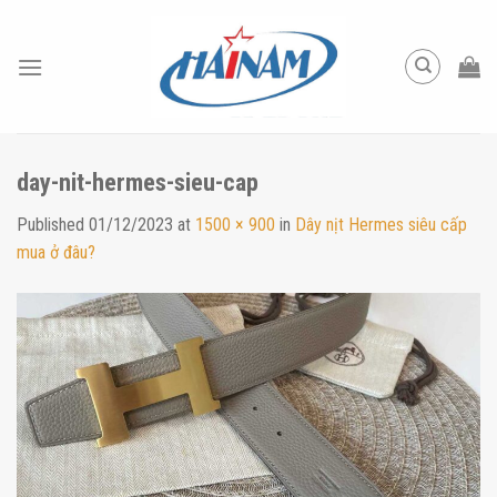
Skip
to
content
day-nit-hermes-sieu-cap
Published
01/12/2023
at
1500 × 900
in
Dây nịt Hermes siêu cấp
mua ở đâu?