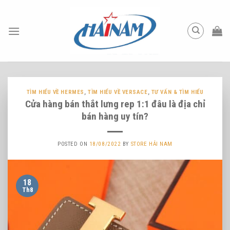
Skip
to
content
TÌM HIỂU VỀ HERMES
,
TÌM HIỂU VỀ VERSACE
,
TƯ VẤN & TÌM HIỂU
Cửa hàng bán thắt lưng rep 1:1 đâu là địa chỉ
bán hàng uy tín?
POSTED ON
18/08/2022
BY
STORE HẢI NAM
18
Th8