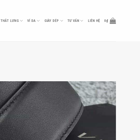
THẮT LƯNG
VÍ DA
GIÀY DÉP
TƯ VẤN
LIÊN HỆ
0
₫