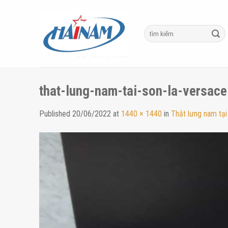
Skip
to
content
that-lung-nam-tai-son-la-versace
Published
20/06/2022
at
1440 × 1440
in
Thắt lưng nam tạ