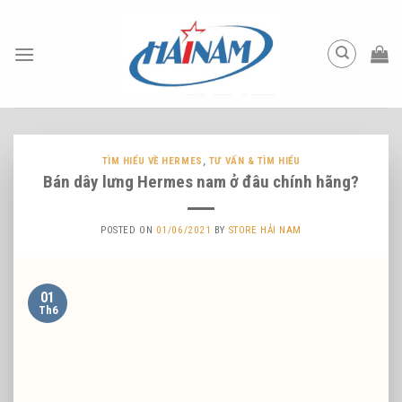
Skip
to
content
TÌM HIỂU VỀ HERMES
,
TƯ VẤN & TÌM HIỂU
Bán dây lưng Hermes nam ở đâu chính hãng?
POSTED ON
01/06/2021
BY
STORE HẢI NAM
01
Th6