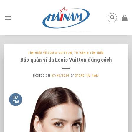
Skip
to
content
TÌM HIỂU VỀ LOUIS VUITTON
,
TƯ VẤN & TÌM HIỂU
Bảo quản ví da Louis Vuitton đúng cách
POSTED ON
07/08/2024
BY
STORE HẢI NAM
07
Th8