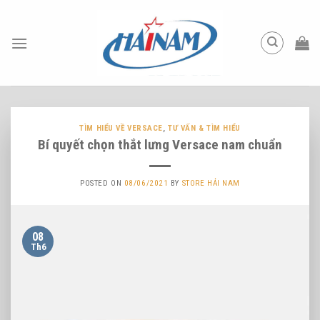
Skip
to
content
TÌM HIỂU VỀ VERSACE
,
TƯ VẤN & TÌM HIỂU
Bí quyết chọn thắt lưng Versace nam chuẩn
POSTED ON
08/06/2021
BY
STORE HẢI NAM
08
Th6