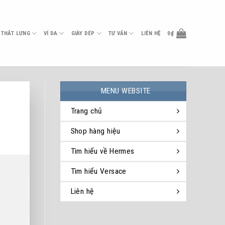
THẮT LƯNG
VÍ DA
GIÀY DÉP
TƯ VẤN
LIÊN HỆ
0
₫
MENU WEBSITE
Trang chủ
Shop hàng hiệu
Tìm hiểu về Hermes
Tìm hiểu Versace
Liên hệ