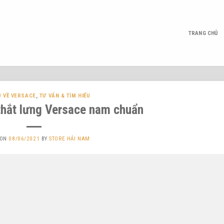
TRANG CHỦ
U VỀ VERSACE
,
TƯ VẤN & TÌM HIỂU
thắt lưng Versace nam chuẩn
 ON
08/06/2021
BY
STORE HẢI NAM