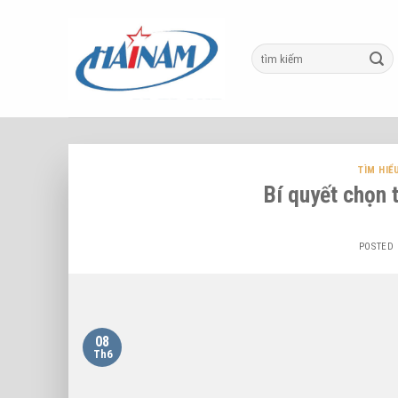
Skip
to
content
TÌM HIỂ
Bí quyết chọn 
POSTED
08
Th6