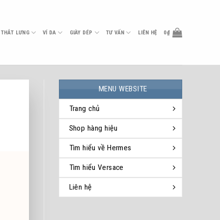
THẮT LƯNG
VÍ DA
GIÀY DÉP
TƯ VẤN
LIÊN HỆ
0
₫
MENU WEBSITE
Trang chủ
Shop hàng hiệu
Tìm hiểu về Hermes
Tìm hiểu Versace
Liên hệ