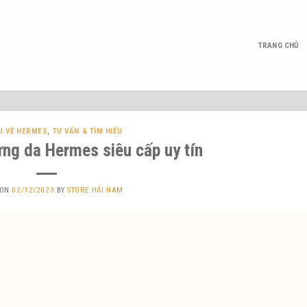
TRANG CHỦ
U VỀ HERMES
,
TƯ VẤN & TÌM HIỂU
ưng da Hermes siêu cấp uy tín
 ON
02/12/2023
BY
STORE HẢI NAM