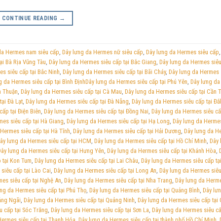
CONTINUE READING
→
da Hermes nam siêu cấp
,
Dây lưng da Hermes nữ siêu cấp
,
Dây lưng da Hermes siêu cấp
ại Bà Rịa Vũng Tàu
,
Dây lưng da Hermes siêu cấp tại Bắc Giang
,
Dây lưng da Hermes siêu
s siêu cấp tại Bắc Ninh
,
Dây lưng da Hermes siêu cấp tại Bãi Cháy
,
Dây lưng da Hermes 
g da Hermes siêu cấp tại Bình ĐịnhDây lưng da Hermes siêu cấp tại Phú Yên
,
Dây lưng da
h Thuận
,
Dây lưng da Hermes siêu cấp tại Cà Mau
,
Dây lưng da Hermes siêu cấp tại Cần 
ại Đà Lạt
,
Dây lưng da Hermes siêu cấp tại Đà Nẵng
,
Dây lưng da Hermes siêu cấp tại Đắ
cấp tại Điện Biên
,
Dây lưng da Hermes siêu cấp tại Đồng Nai
,
Dây lưng da Hermes siêu cấ
mes siêu cấp tại Hà Giang
,
Dây lưng da Hermes siêu cấp tại Hạ Long
,
Dây lưng da Herme
 Hermes siêu cấp tại Hà Tĩnh
,
Dây lưng da Hermes siêu cấp tại Hải Dương
,
Dây lưng da H
ây lưng da Hermes siêu cấp tại HCM
,
Dây lưng da Hermes siêu cấp tại Hồ Chí Minh
,
Dây 
Dây lưng da Hermes siêu cấp tại Hưng Yên
,
Dây lưng da Hermes siêu cấp tại Khánh Hòa
,
 tại Kon Tum
,
Dây lưng da Hermes siêu cấp tại Lai Châu
,
Dây lưng da Hermes siêu cấp tạ
siêu cấp tại Lào Cai
,
Dây lưng da Hermes siêu cấp tại Long An
,
Dây lưng da Hermes siêu
mes siêu cấp tại Nghệ An
,
Dây lưng da Hermes siêu cấp tại Nha Trang
,
Dây lưng da Herm
ưng da Hermes siêu cấp tại Phú Thọ
,
Dây lưng da Hermes siêu cấp tại Quảng Bình
,
Dây lư
ảng Ngãi
,
Dây lưng da Hermes siêu cấp tại Quảng Ninh
,
Dây lưng da Hermes siêu cấp tại
u cấp tại Sóc Trăng
,
Dây lưng da Hermes siêu cấp tại Sơn La
,
Dây lưng da Hermes siêu cấ
Hermes siêu cấp tại Thanh Hóa
,
Dây lưng da Hermes siêu cấp tại thành phố Hồ Chí Minh
,