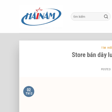
Skip
to
content
TÌM HIỂ
Store bán dây l
POSTED
02
Th12