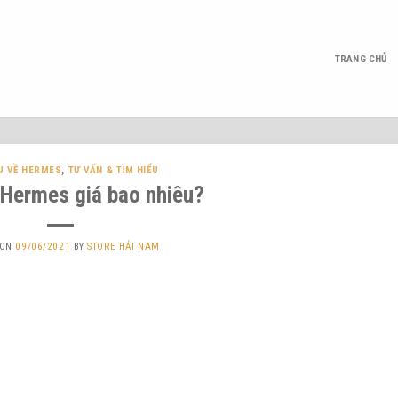
TRANG CHỦ
U VỀ HERMES
,
TƯ VẤN & TÌM HIỂU
 Hermes giá bao nhiêu?
 ON
09/06/2021
BY
STORE HẢI NAM