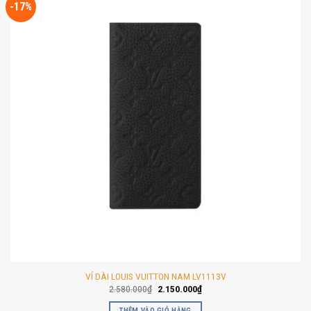
-17%
VÍ DÀI LOUIS VUITTON NAM LV1113V
Giá
Giá
2.580.000
₫
2.150.000
₫
gốc
hiện
là:
tại
THÊM VÀO GIỎ HÀNG