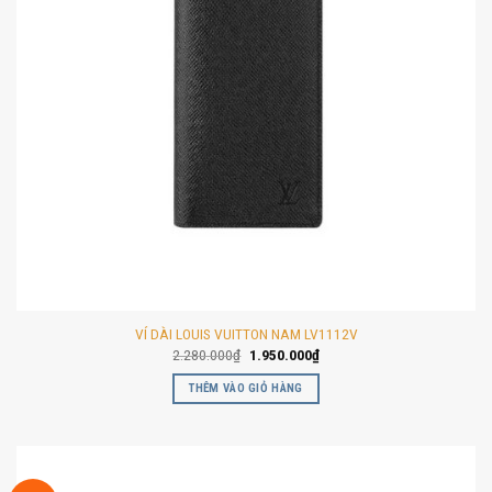
VÍ DÀI LOUIS VUITTON NAM LV1112V
Giá
Giá
2.280.000
₫
1.950.000
₫
gốc
hiện
là:
tại
THÊM VÀO GIỎ HÀNG
2.280.000₫.
là:
1.950.000₫.