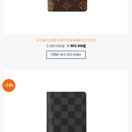
VÍ DÀI LOUIS VUITTON NAM LV1115V
Giá
Giá
2.280.000
₫
1.950.000
₫
gốc
hiện
là:
tại
THÊM VÀO GIỎ HÀNG
2.280.000₫.
là:
1.950.000₫.
-14%