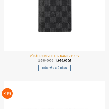
VÍ DÀI LOUIS VUITTON NAM LV1116V
Giá
Giá
2.280.000
₫
1.950.000
₫
gốc
hiện
là:
tại
THÊM VÀO GIỎ HÀNG
2.280.000₫.
là:
1.950.000₫.
-18%