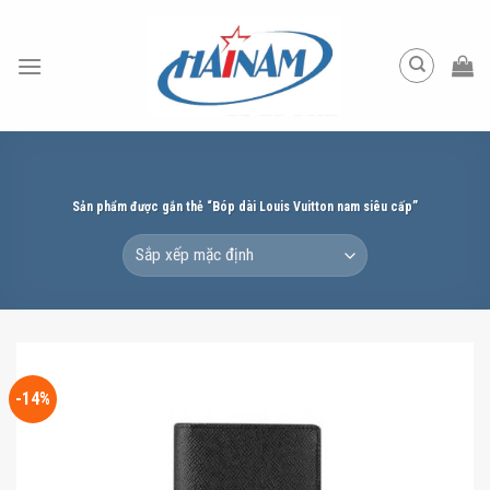
Skip
to
content
Sản phẩm được gắn thẻ “Bóp dài Louis Vuitton nam siêu cấp”
-14%