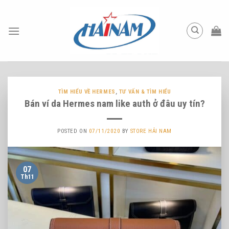
Skip
to
content
TÌM HIỂU VỀ HERMES
,
TƯ VẤN & TÌM HIỂU
Bán ví da Hermes nam like auth ở đâu uy tín?
POSTED ON
07/11/2020
BY
STORE HẢI NAM
07
Th11