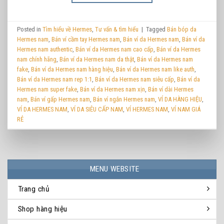
Posted in
Tìm hiểu về Hermes
,
Tư vấn & tìm hiểu
|
Tagged
Bán bóp da
Hermes nam
,
Bán ví cầm tay Hermes nam
,
Bán ví da Hermes nam
,
Bán ví da
Hermes nam authentic
,
Bán ví da Hermes nam cao cấp
,
Bán ví da Hermes
nam chính hãng
,
Bán ví da Hermes nam da thật
,
Bán ví da Hermes nam
fake
,
Bán ví da Hermes nam hàng hiệu
,
Bán ví da Hermes nam like auth
,
Bán ví da Hermes nam rep 1:1
,
Bán ví da Hermes nam siêu cấp
,
Bán ví da
Hermes nam super fake
,
Bán ví da Hermes nam xịn
,
Bán ví dài Hermes
nam
,
Bán ví gấp Hermes nam
,
Bán ví ngắn Hermes nam
,
VÍ DA HÀNG HIỆU
,
VÍ DA HERMES NAM
,
VÍ DA SIÊU CẤP NAM
,
VÍ HERMES NAM
,
VÍ NAM GIÁ
RẺ
MENU WEBSITE
Trang chủ
Shop hàng hiệu