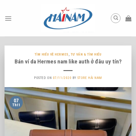
Skip
to
content
TÌM HIỂU VỀ HERMES
,
TƯ VẤN & TÌM HIỂU
Bán ví da Hermes nam like auth ở đâu uy tín?
POSTED ON
07/11/2020
BY
STORE HẢI NAM
07
Th11