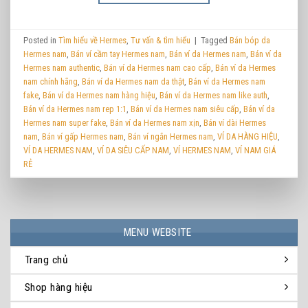
Posted in
Tìm hiểu về Hermes
,
Tư vấn & tìm hiểu
|
Tagged
Bán bóp da
Hermes nam
,
Bán ví cầm tay Hermes nam
,
Bán ví da Hermes nam
,
Bán ví da
Hermes nam authentic
,
Bán ví da Hermes nam cao cấp
,
Bán ví da Hermes
nam chính hãng
,
Bán ví da Hermes nam da thật
,
Bán ví da Hermes nam
fake
,
Bán ví da Hermes nam hàng hiệu
,
Bán ví da Hermes nam like auth
,
Bán ví da Hermes nam rep 1:1
,
Bán ví da Hermes nam siêu cấp
,
Bán ví da
Hermes nam super fake
,
Bán ví da Hermes nam xịn
,
Bán ví dài Hermes
nam
,
Bán ví gấp Hermes nam
,
Bán ví ngắn Hermes nam
,
VÍ DA HÀNG HIỆU
,
VÍ DA HERMES NAM
,
VÍ DA SIÊU CẤP NAM
,
VÍ HERMES NAM
,
VÍ NAM GIÁ
RẺ
MENU WEBSITE
Trang chủ
Shop hàng hiệu