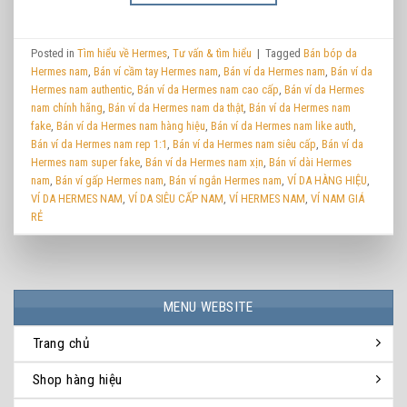
Posted in
Tìm hiểu về Hermes
,
Tư vấn & tìm hiểu
|
Tagged
Bán bóp da
Hermes nam
,
Bán ví cầm tay Hermes nam
,
Bán ví da Hermes nam
,
Bán ví da
Hermes nam authentic
,
Bán ví da Hermes nam cao cấp
,
Bán ví da Hermes
nam chính hãng
,
Bán ví da Hermes nam da thật
,
Bán ví da Hermes nam
fake
,
Bán ví da Hermes nam hàng hiệu
,
Bán ví da Hermes nam like auth
,
Bán ví da Hermes nam rep 1:1
,
Bán ví da Hermes nam siêu cấp
,
Bán ví da
Hermes nam super fake
,
Bán ví da Hermes nam xịn
,
Bán ví dài Hermes
nam
,
Bán ví gấp Hermes nam
,
Bán ví ngắn Hermes nam
,
VÍ DA HÀNG HIỆU
,
VÍ DA HERMES NAM
,
VÍ DA SIÊU CẤP NAM
,
VÍ HERMES NAM
,
VÍ NAM GIÁ
RẺ
MENU WEBSITE
Trang chủ
Shop hàng hiệu