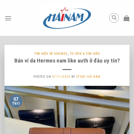
Skip
to
content
TÌM HIỂU VỀ HERMES
,
TƯ VẤN & TÌM HIỂU
Bán ví da Hermes nam like auth ở đâu uy tín?
POSTED ON
07/11/2020
BY
STORE HẢI NAM
07
Th11