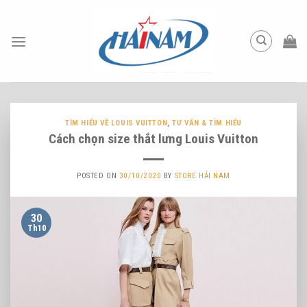
Skip
to
content
TÌM HIỂU VỀ LOUIS VUITTON
,
TƯ VẤN & TÌM HIỂU
Cách chọn size thắt lưng Louis Vuitton
POSTED ON
30/10/2020
BY
STORE HẢI NAM
30
Th10