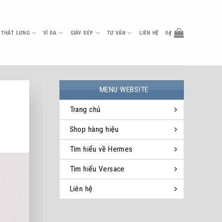
THẮT LƯNG
VÍ DA
GIÀY DÉP
TƯ VẤN
LIÊN HỆ
0
₫
MENU WEBSITE
Trang chủ
Shop hàng hiệu
Tìm hiểu về Hermes
Tìm hiểu Versace
Liên hệ