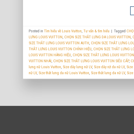
Posted in
Tìm hiểu về Louis Vuitton
,
Tư vấn & tìm hiểu
|
Tagged
CHỌN
LƯNG LOUIS VUITTON
,
CHỌN SIZE THẮT LƯNG DA LOUIS VUITTON
,
SIZE THẮT LƯNG LOUIS VUITTON AUTH
,
CHỌN SIZE THẮT LƯNG LO
THẮT LƯNG LOUIS VUITTON CHÍNH HIỆU
,
CHỌN SIZE THẮT LƯNG LO
LOUIS VUITTON HÀNG HIỆU
,
CHỌN SIZE THẮT LƯNG LOUIS VUITTON
VUITTON NHÁI
,
CHỌN SIZE THẮT LƯNG LOUIS VUITTON SIÊU CẤP
,
C
lưng nữ Louis Vuitton
,
Size dây lưng nữ LV
,
Size dây nịt da nữ LV
,
Size 
nữ LV
,
Size thắt lưng da nữ Louis Vuitton
,
Size thắt lưng da nữ LV
,
Size