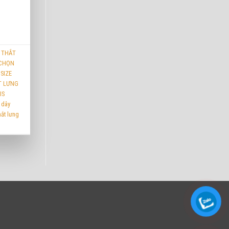
Y THẮT
CHỌN
SIZE
T LƯNG
IS
 dây
hắt lưng