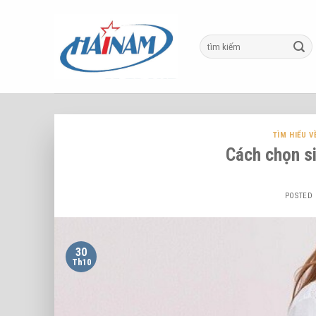
Skip
to
content
TÌM HIỂU V
Cách chọn si
POSTED
30
Th10