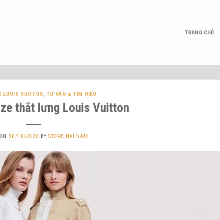
TRANG CHỦ
Ề LOUIS VUITTON
,
TƯ VẤN & TÌM HIỂU
ze thắt lưng Louis Vuitton
 ON
30/10/2020
BY
STORE HẢI NAM