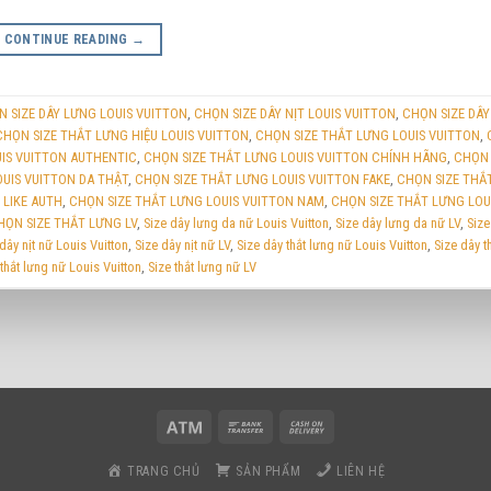
CONTINUE READING
→
 SIZE DÂY LƯNG LOUIS VUITTON
,
CHỌN SIZE DÂY NỊT LOUIS VUITTON
,
CHỌN SIZE DÂ
CHỌN SIZE THẮT LƯNG HIỆU LOUIS VUITTON
,
CHỌN SIZE THẮT LƯNG LOUIS VUITTON
,
UIS VUITTON AUTHENTIC
,
CHỌN SIZE THẮT LƯNG LOUIS VUITTON CHÍNH HÃNG
,
CHỌN 
UIS VUITTON DA THẬT
,
CHỌN SIZE THẮT LƯNG LOUIS VUITTON FAKE
,
CHỌN SIZE THẮ
 LIKE AUTH
,
CHỌN SIZE THẮT LƯNG LOUIS VUITTON NAM
,
CHỌN SIZE THẮT LƯNG LOU
HỌN SIZE THẮT LƯNG LV
,
Size dây lưng da nữ Louis Vuitton
,
Size dây lưng da nữ LV
,
Size
dây nịt nữ Louis Vuitton
,
Size dây nịt nữ LV
,
Size dây thắt lưng nữ Louis Vuitton
,
Size dây t
 thắt lưng nữ Louis Vuitton
,
Size thắt lưng nữ LV
TRANG CHỦ
SẢN PHẨM
LIÊN HỆ