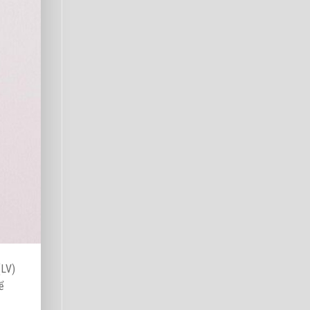
(LV)
ể