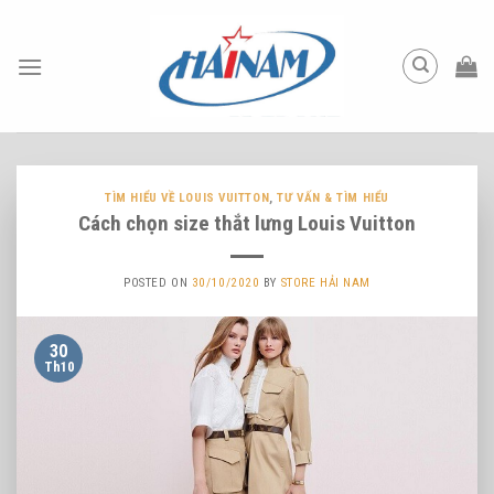
Skip
to
content
TÌM HIỂU VỀ LOUIS VUITTON
,
TƯ VẤN & TÌM HIỂU
Cách chọn size thắt lưng Louis Vuitton
POSTED ON
30/10/2020
BY
STORE HẢI NAM
30
Th10